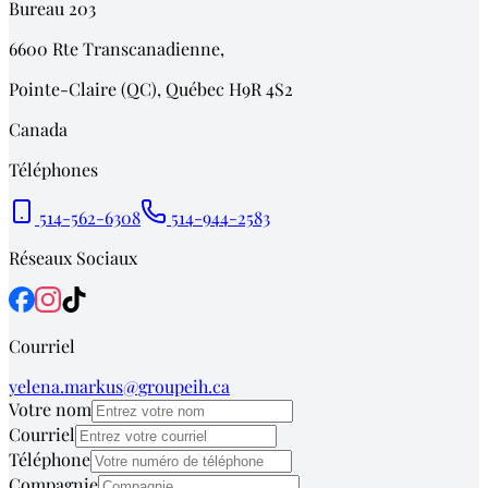
Bureau 203
6600
Rte Transcanadienne,
Pointe-Claire (QC)
,
Québec
H9R 4S2
Canada
Téléphones
514-562-6308
514-944-2583
Réseaux Sociaux
Courriel
yelena.markus@groupeih.ca
Votre nom
Courriel
Téléphone
Compagnie