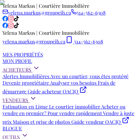
Yelena Markus | Courtière Immobilière
yelena.markus@groupeih.ca
514-562-6308
Yelena Markus | Courtière Immobilière
yelena.markus@groupeih.ca
514-562-6308
MES PROPRIÉTÉS
MON PROFIL
ACHETEURS
Alertes Immobilières
Avec un courtier, vous êtes protégé
Devenir propriétaire
Analyser vos besoins
Frais de
démarrage
Guide acheteur OACIQ
VENDEURS
Estimation en Ligne
Le courtier immobilier
Acheter ou
vendre en premier?
Pour vendre rapidement
Vendre à juste
prix
Maison et prise de photos
Guide vendeur OACIQ
BLOGUE
OUTILS