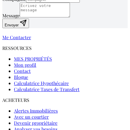
Message
Envoyer
Me Contacter
RESSOURCES
MES PROPRIÉTÉS
Mon profil
Contact
Blogue
Calculatrice Hypothécaire
Calculatrice Taxes de Transfert
ACHETEURS
Alertes Immobilières
Avec un courtier
Devenir propriétaire
Analyser vos besoins