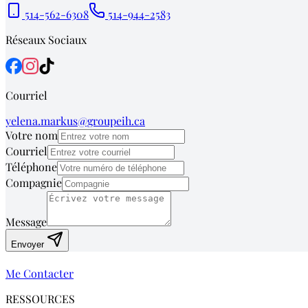
514-562-6308
514-944-2583
Réseaux Sociaux
Courriel
yelena.markus@groupeih.ca
Votre nom
Courriel
Téléphone
Compagnie
Message
Envoyer
Me Contacter
RESSOURCES