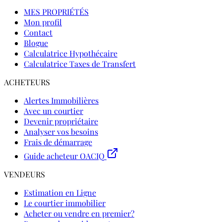
MES PROPRIÉTÉS
Mon profil
Contact
Blogue
Calculatrice Hypothécaire
Calculatrice Taxes de Transfert
ACHETEURS
Alertes Immobilières
Avec un courtier
Devenir propriétaire
Analyser vos besoins
Frais de démarrage
Guide acheteur OACIQ
VENDEURS
Estimation en Ligne
Le courtier immobilier
Acheter ou vendre en premier?