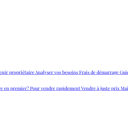
nir propriétaire
Analyser vos besoins
Frais de démarrage
Gui
re en premier?
Pour vendre rapidement
Vendre à juste prix
Mai