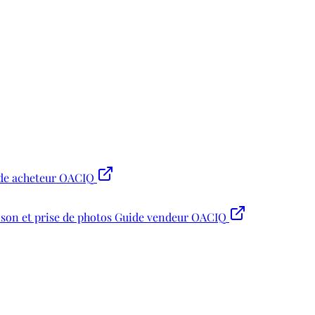
de acheteur OACIQ
son et prise de photos
Guide vendeur OACIQ