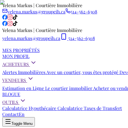
Yelena Markus | Courtière Immobilière
yelena.markus@groupeih.ca
514-562-6308
Yelena Markus | Courtière Immobilière
yelena.markus@groupeih.ca
514-562-6308
MES PROPRIÉTÉS
MON PROFIL
ACHETEURS
Alertes Immobilières
Avec un courtier, vous êtes protégé
Deve
VENDEURS
Estimation en Ligne
Le courtier immobilier
Acheter ou vend
BLOGUE
OUTILS
Calculatrice Hypothécaire
Calculatrice Taxes de Transfert
Contact
En
Toggle Menu